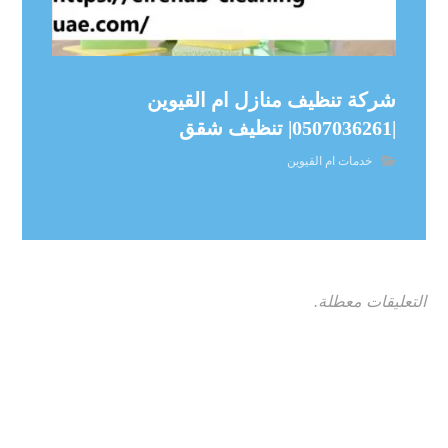
شركة تنظيف منازل ام القيوين
|0507036261| تنظيف شقق
خدمات ام القيوين
التعليقات معطلة.