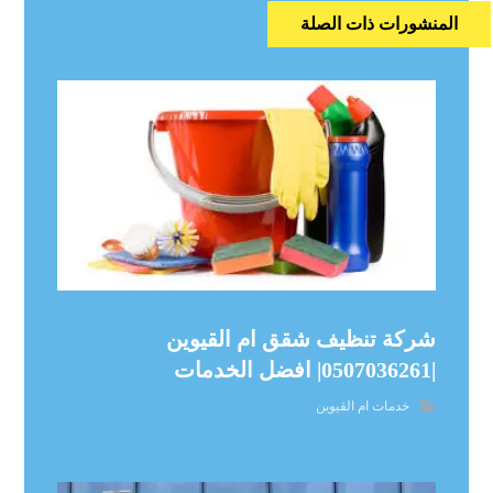
المنشورات ذات الصلة
شركة تنظيف شقق ام القيوين
|0507036261| افضل الخدمات
خدمات ام القيوين