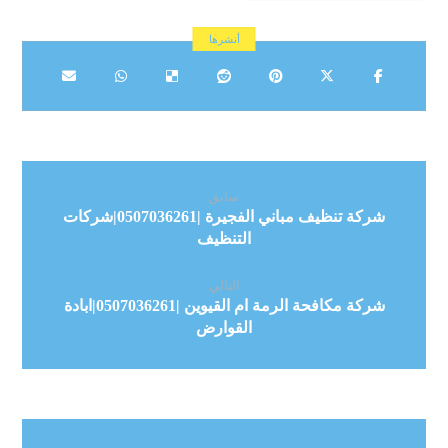
سابق
شركة تنظيف مباني الفجيرة |0507036261|شركات
التنظيف
التالي
شركة مكافحة الرمة ام القيوين |0507036261|ابادة
القوارض