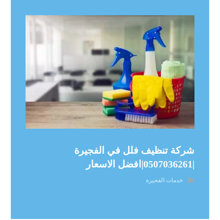
شركة تنظيف فلل في الفجيرة
|0507036261|افضل الاسعار
خدمات الفجيرة