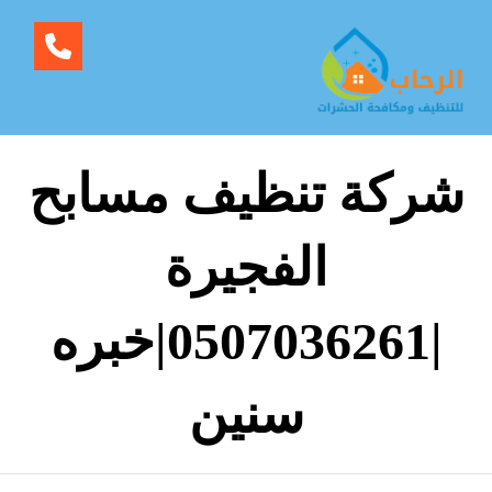
شركة تنظيف مسابح
الفجيرة
|0507036261|خبره
سنين