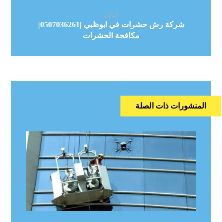
التالي
شركة رش حشرات في ابوظبي |0507036261|
مكافحة الحشرات
المنشورات ذات الصلة