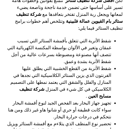
لكن
أفضل شركة تنظيف ستائر
تتمتع بقوانين وخطوات هامة
تسير على أساسها حتى تضمن خدمة ناجحة وناصعة يضيء
لمعانها ويجعل ربة المنزل تفتخر بتعاقدها مع
شركة تنظيف
ستائر بام القيوين عمالة فلبينية
وتتلخص أهم خطوات برامج
تنظيف الستائر فيما يلي:
شفط الأتربة التي تتعلق بأقمشة الستائر التي تسبب
غمقان وتغير في الألوان بواسطة المكنسة الكهربائية التي
تتصف أنها مصنوعة ومضبوطة بسرعات عالية من أجل
شفط الأتربة بشدة وعمق.
شفط الأتربة من القطع الخشبية التي يطلق عليها
الفرنتون الذي يزين الستائر الكلاسيكية التي نجدها في
المنازل والفلل والشقق التي يعتمد نمطها على التصميم
الكلاسيكي في كل شيء في المنزل
شركة تنظيف
مسابح العين
.
تجهيز جهاز البخار بعد الفحص الجيد لنوع أقمشة البخار
سواء كانت قطيفة أو حري أو شانوا هاو غير ذلك ومن هنا
نتحكم في درجات حرارة البخار.
تحضير نوع المنظف الذي يتلاءم مع أقمشة الستائر ويزيل