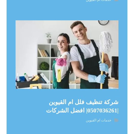
شركة تنظيف فلل ام القيوين
|0507036261| افضل الشركات
خدمات ام القيوين