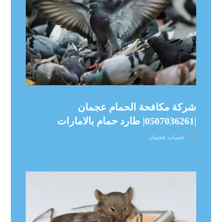
شركة مكافحة الحمام عجمان
|0507036261| طارد حمام بالامارات
خدمات عجمان