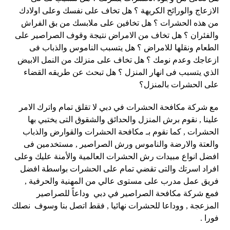
الازعاج والورائح الكريهة ؟ هل تخاف على نفسك وعلى اولادك
من هذه الحشرات ؟ هل تخافين على ملابسك من بق الفراش
والفئران ؟ هل تخاف من الامراض نتيجة وقوف الصراصير على
الطعام ونقلها للامراض ؟ هل يتسبب الناموس والذباب فى
ازعاجك وعدم نومك ؟ هل تخاف على منزلك من النمل الابيض
الذي يتسبب فى انهار المنزل ؟ هل تبحث عن طريقه القضاء
على الحشرات بالمنزل؟
مع شركة مكافحة الحشرات في دبي لا تقلق تمام واترك الامر
علينا , نقوم برش المنزل والحدائق والشقوق التى يختبي بها
الحشرات , كما نقوم بـ مكافحة الحشرات والقوارض والذباب
والعتة والارضة والناموس ورش الصراصير , مستخدمين فى
افضل انواع مبيدات رش الحشرات العالمية والأمنة عليك وعلى
افراد اسرتك والتى تقضي تمام على الحشرات بواسطة افضل
فريق عمل مدرب على مستوى عالي من المهنية والحرفية ,
فمع شركة مكافحة الصراصير في دبي وداعاً للصراصير
المزعجة , ووداعا للحشرات نهائيا , فقط اتصل بنا وسوف نصلك
فورا .