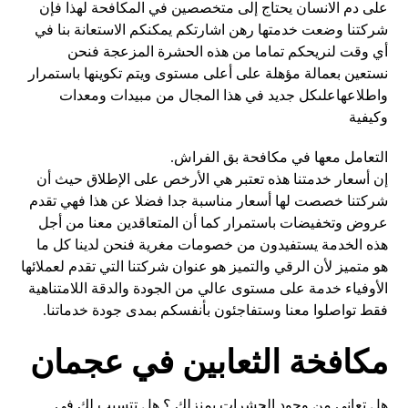
على دم الانسان يحتاج إلى متخصصين في المكافحة لهذا فإن
شركتنا وضعت خدمتها رهن اشارتكم يمكنكم الاستعانة بنا في
أي وقت لنريحكم تماما من هذه الحشرة المزعجة فنحن
نستعين بعمالة مؤهلة على أعلى مستوى ويتم تكوينها باستمرار
واطلاعهاعلىكل جديد في هذا المجال من مبيدات ومعدات
وكيفية
التعامل معها في مكافحة بق الفراش.
إن أسعار خدمتنا هذه تعتبر هي الأرخص على الإطلاق حيث أن
شركتنا خصصت لها أسعار مناسبة جدا فضلا عن هذا فهي تقدم
عروض وتخفيضات باستمرار كما أن المتعاقدين معنا من أجل
هذه الخدمة يستفيدون من خصومات مغرية فنحن لدينا كل ما
هو متميز لأن الرقي والتميز هو عنوان شركتنا التي تقدم لعملائها
الأوفياء خدمة على مستوى عالي من الجودة والدقة اللامتناهية
فقط تواصلوا معنا وستفاجئون بأنفسكم بمدى جودة خدماتنا.
مكافخة الثعابين في عجمان
هل تعانى من وجود الحشرات بمنزلك ؟ هل تتسبب لك فى