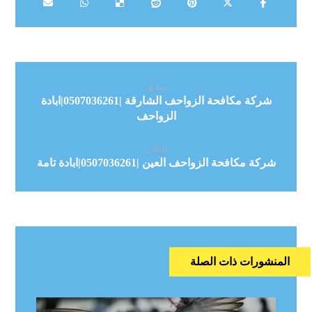
سابق
شركة مكافحة الزواحف الشارقة |0507036261|ابادة
الزواحف
التالي
شركة مكافحة الزواحف العين |0507036261|ابادة تامة
المنشورات ذات الصلة