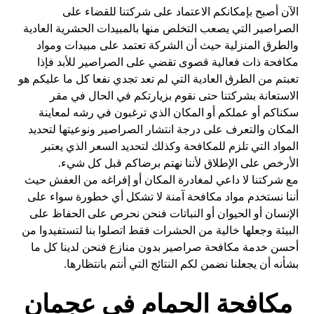
الآن أصبح بإمكانكم الاعتماد على شركتنا للقضاء على
الصراصير التي يصعب التخلص منها بالمبيدات الحشرية العادية
والطرق المنزلية حيث أن الشركة تعتمد على مبيدات ومواد
مكافحة ذات فعالية قصوى تقضي على الصراصير للأبد فإذا
تعبتم من الطرق العادية التي لم تعد تجدي نفعا كل ما عليكم هو
الاستعانة بشركتنا حتى نقوم بزيارتكم في الحال في مقر
سكناكم أو عملكم أو المكان الذي ترغبون في رشه لمعاينة
المكان والتعرف على درجة انتشار الصراصير ونوعيتها لتحديد
المواد التي تلزم للمكافحة وكذلك لتحديد السعر الذي يعتبر
الأرخص على الإطلاق لأننا نهتم برضاكم قبل كل شيء.
مع شركتنا لا داعي لمغادرة المكان أو إفراغه من العفش حيث
أننا نستخدم مواد مكافحة آمنة لا تشكل أي خطورة سواء على
الإنسان أو الحيوان أو النباتات فنحن نحرص على الحفاظ على
البيئة وجعلها خالية من الحشرات فقط اتصلوا بنا لتستفيدوا من
أحسن خدمة مكافحة صراصير بدون منازع فنحن لدينا كل ما
بشأنه أن يجعلنا نضمن لكم النتائج التي أنتم بانتظارها.
مكافحة الحمام في عجمان