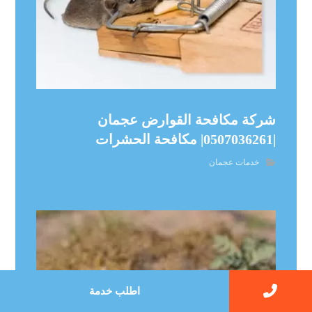
شركة مكافحة القوارض عجمان
|0507036261| مكافحة الحشرات
خدمات عجمان
اطلب خدمة