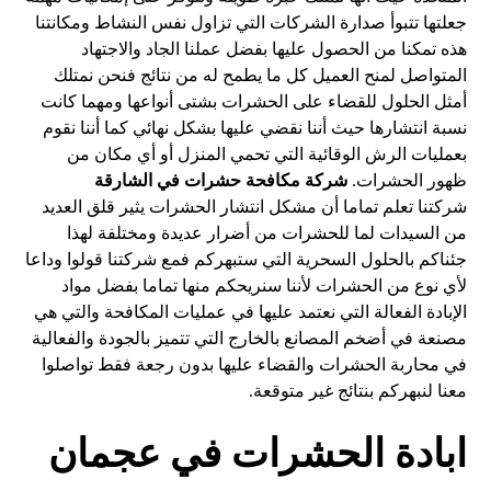
جعلتها تتبوأ صدارة الشركات التي تزاول نفس النشاط ومكانتنا
هذه تمكنا من الحصول عليها بفضل عملنا الجاد والاجتهاد
المتواصل لمنح العميل كل ما يطمح له من نتائج فنحن نمتلك
أمثل الحلول للقضاء على الحشرات بشتى أنواعها ومهما كانت
نسبة انتشارها حيث أننا نقضي عليها بشكل نهائي كما أننا نقوم
بعمليات الرش الوقائية التي تحمي المنزل أو أي مكان من
ظهور الحشرات.
شركة مكافحة حشرات في الشارقة
شركتنا تعلم تماما أن مشكل انتشار الحشرات يثير قلق العديد
من السيدات لما للحشرات من أضرار عديدة ومختلفة لهذا
جئناكم بالحلول السحرية التي ستبهركم فمع شركتنا قولوا وداعا
لأي نوع من الحشرات لأننا سنريحكم منها تماما بفضل مواد
الإبادة الفعالة التي نعتمد عليها في عمليات المكافحة والتي هي
مصنعة في أضخم المصانع بالخارج التي تتميز بالجودة والفعالية
في محاربة الحشرات والقضاء عليها بدون رجعة فقط تواصلوا
معنا لنبهركم بنتائج غير متوقعة.
ابادة الحشرات في عجمان