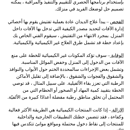
بإستخدام برنامجها الحصري للتقييم والتنفيذ والمراقبة ، يمكنه
تصميم حل لوضعك الفريد في منزلك.
الفحص
– يبدأ علاج الديدان عادة بعملية تفتيش يقوم بها أخصائي
إدارة الآفات لتحديد مصدر الكيفية التي تدخل بها الآفات داخل
المنزل. بمجرد الانتهاء من التفتيش ، سيقوم الفني الخاص بك
بإعداد خطة قد تشمل طرق العلاج غير الكيميائية والكيميائية.
الوقاية
– سوف تؤكد المكونات غير الكيميائية للخطة على منع
الآفات من الدخول إلى المنزل وخفض الموائل المناسبة.
وتشمل بعض الإجراءات سالمحددة الختم حول الأبواب والنوافذ
والشقوق والفجوات والشقوق ، بالإضافة إلى تقليل الأماكن
الرطبة التي تعزز بقاء الألفيلية. على سبيل المثال ، قد توصي
الخطة بتقييد كمية المهاد أو الصخور أو الحطام التي من
المحتمل أن تخلق مناطق رطبة مفضلة أعدادًا كبيرة من الألفيّة.
الإزالة
– إذا كانت المنتجات الكيميائية هي الطريقة الأكثر فعالية
وكفاءة ، فقد تتضمن خطتك التطبيقات الخارجية والداخلية
للمنتجات إلى نقاط دخول محتملة ومواقع موانئ تتكدس فيها