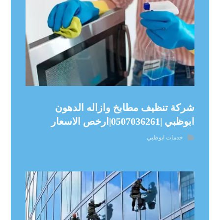
شركة تنظيف مطابخ وازاله الدهون
ابوظبي |0507036261|ارخص الاسعار
خدمات ابوظبي