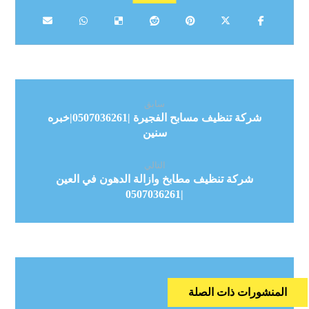
سابق
شركة تنظيف مسابح الفجيرة |0507036261|خبره
سنين
التالي
شركة تنظيف مطابخ وازالة الدهون في العين
|0507036261
المنشورات ذات الصلة