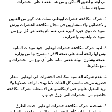
الي أبعد و أضيق الأماكن و من هنا القضاء علي الحشرات
المتواجدة تماما .
2- شركة مكافحه حشرات ابوظبي تمتلك عدد كبير من الفنيين
والاخصائين والاستشاريين فى مجال مكافحة الحشرات ورش
المبيدات ذوى خبرة كبيرة على علم تام بخصائص كل نوع من
المبيدات واهميتة واضرارة .
3- لدينا شركه مكافحة حشرات ابوظبي اجود مبيدات المانية
ليس لها رائحة آمنة على صحة الافراد مصرح بها من وزارة
الصحة وشئون البيئة تقضي تماما علي أي نوع من الحشرات و
تمنع تكاثرها.
4- نقدم شركة العالمية لمكافحة الحشرات فى ابوظبي اسعار
حصرية مريحة تناسب كل الفئات لاننا نهدف لراحة عملاؤنا ولا
نريد التثقيل عليهم حتى لايتكاسلو عن الاستعانة بشركة مكافحة
تخلصهم من الحشرات التى تؤرق حياتهم.
5- نستخدم شركه مكافحه حشرات ابو ظبي احدث الطرق
والتقنيات فى ابادة كآفة الحشرات الطائرة والزاحفة والقوارض.