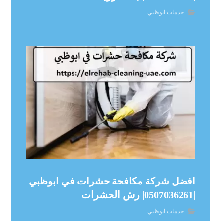
خدمات ابوظبي
افضل شركة مكافحة حشرات في ابوظبي
|0507036261| رش الحشرات
خدمات ابوظبي