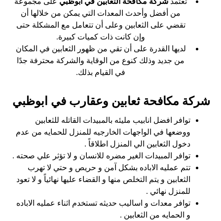
تعتمد
شركة مكافحة الثعابين في ابوظبي
على مجموعة
من أفضل وأحدث المعدات التي يمكن من خلالها أن
تقضي على الثعابين وعلى أن تتعامل مع المشكلة حتى
وإن كانت ذات كميات كبيرة.
لديها القدرة على أن تقي من ظهور الثعابين في المكان
من جديد وذلك كنوع من الوقاية والشركة محترفة جدًا
في القيام بذلك.
شركة مكافحة ثعابين وعقارب في ابوظبي
توافر افضل انابيب مليئه بالمبيدات القاتله للثعابين
ووضعها في الواجهات الخارجيه للمنزل للحمايه من عدم
دخول الثعابين الي المنزل اطلاقاً .
توافر المبيدات الغير مضره للانسان و لا تؤثر علي صحته .
تتم عمليه الاباده بشكل آمن و حريص و حتي لا تهرب
الثعابين و يتم التخلص منها و القضاء عليها نهائياً و لا تعود
للمنزل نهائي .
توافر معدات و اساليب حديثه تستخدم اثناء عمليه الاباده
و الحمايه من الثعابين .