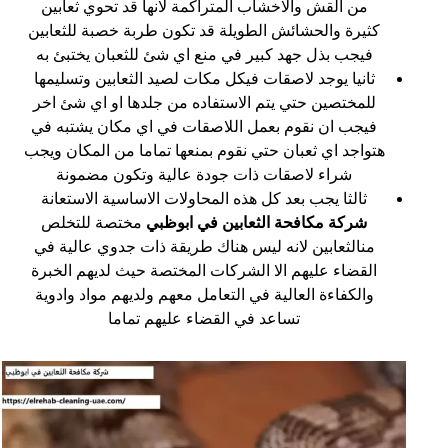
من القش والاخشاب المتراكمة لانها قد تحوي ثعابين
كثيرة والحشائش الطويلة قد تكون طربة خصبة للثعابين
فيجب بذل جهد كبير في منع اي شئ للثعبان يختبئ به
ثانيا يوجد لاصقات فيكل مكات لصيد الثعابين وتسليمها
للمختصين حتي يتم الاستفاده من جلدها او اي شئ اخر
فيجب ان نقوم بعمل اللاصقات في اي مكان يشتبه في
هتواجد اي ثعبان حتي نقوم بمنعها تماما من المكان ويجب
شراء لاصقات ذات جودة عالية وتكون مضمونة
ثالثا يجب بعد كل هذه المحاولات الاساسية الاستعانة
شركة مكافحة الثعابين في ابوظبي
مختصة للتخلص
منالثعابين لانه ليس هناك طريقة ذات جدوي عالية في
القضاء عليهم الا الشركات المختصة حيث لديهم الخبرة
والكفاءة العالية في التعامل معهم ولديهم مواد وادوية
تساعد في القضاء عليهم تماما