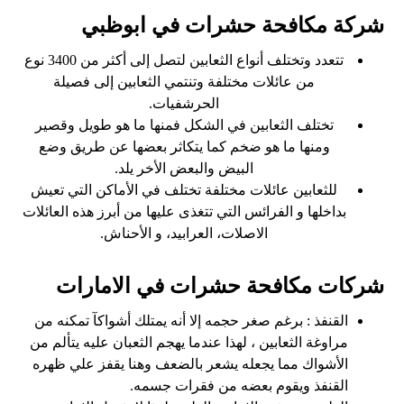
شركة مكافحة حشرات في ابوظبي
تتعدد وتختلف أنواع الثعابين لتصل إلى أكثر من 3400 نوع
من عائلات مختلفة وتنتمي الثعابين إلى فصيلة
الحرشفيات.
تختلف الثعابين في الشكل فمنها ما هو طويل وقصير
ومنها ما هو ضخم كما يتكاثر بعضها عن طريق وضع
البيض والبعض الأخر يلد.
للثعابين عائلات مختلفة تختلف في الأماكن التي تعيش
بداخلها و الفرائس التي تتغذى عليها من أبرز هذه العائلات
الاصلات، العرابيد، و الأحناش.
شركات مكافحة حشرات في الامارات
القنفذ : برغم صغر حجمه إلا أنه يمتلك أشواكآ تمكنه من
مراوغة الثعابين ، لهذا عندما يهجم الثعبان عليه يتألم من
الأشواك مما يجعله يشعر بالضعف وهنا يقفز علي ظهره
القنفذ ويقوم بعضه من فقرات جسمه.