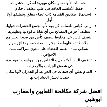
الحمامات لأنها تعتبر مكان مهييء لسكن الحشرات.
حفظ الأطعمة الجافة في علب مغلقة بإحكام .
إستعمال صناديق القمامة ذات غطاء مغلق وتنظيفها أولا
بأول .
رمي أكياس للقمامة كل يوم لأنها تجتمع الحشرات حولها.
تنظيف أحواض المطابخ من أي بقايا مأكولاتها وتطهيرها
بنصف كأس خل مخلوط بنصف كأس من صودا الخبز مع
ملاحظة تفاعلهما معًا و تترك لمدة خمس دقائق نقوم
بسكب مياه مغلية للقضاء على دهون متراكمة بتلك
الأحواض .
تنظيف البيت أولا بأول و التخلص من الرواسب الموجودة
في شقوق الجوانب والأرضيات .
القيام بغلق أي فتحات في الحوائط أو الجدران لأنها مكان
خصب لعيش الحشرات بها.
افضل شركة مكافحة الثعابين والعقارب
ابوظبي