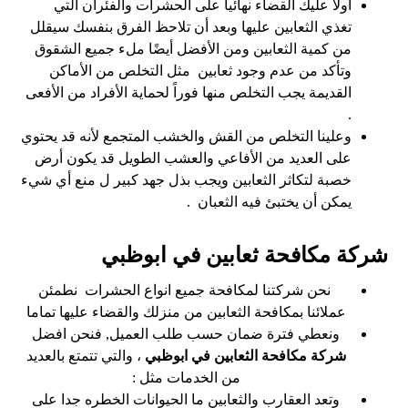
أولاً عليك القضاء نهائياً على الحشرات والفئران التي
تغذي الثعابين عليها وبعد أن تلاحظ الفرق بنفسك سيقلل
من كمية الثعابين ومن الأفضل أيضًا ملء جميع الشقوق
وتأكد من عدم وجود ثعابين مثل التخلص من الأماكن
القديمة يجب التخلص منها فوراً لحماية الأفراد من الأفعى
.
وعلينا التخلص من القش والخشب المتجمع لأنه قد يحتوي
على العديد من الأفاعي والعشب الطويل قد يكون أرض
خصبة لتكاثر الثعابين ويجب بذل جهد كبير ل منع أي شيء
يمكن أن يختبئ فيه الثعبان .
شركة مكافحة ثعابين في ابوظبي
نحن شركتنا لمكافحة جميع انواع الحشرات
نطمئن
عملائنا بمكافحة الثعابين من منزلك والقضاء عليها تماما
ونعطي فترة ضمان حسب طلب العميل, فنحن افضل
شركة مكافحة الثعابين في ابوظبي
، والتي تتمتع بالعديد
من الخدمات مثل :
وتعد العقارب والثعابين ما الحيوانات الخطره جدا على