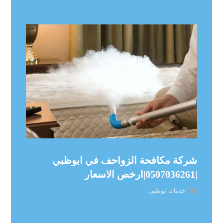
شركة مكافحة الزواحف في ابوظبي
|0507036261|ارخص الاسعار
خدمات ابوظبي