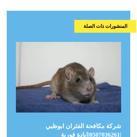
المنشورات ذات الصلة
شركة مكافحة الفئران ابوظبي
|0507036261|ابادة فورية