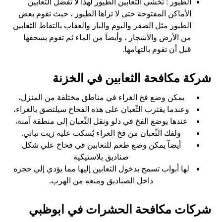
الطيور : تخشي الثعابين الطيور لهذا لا تفضل الثعابين
الأماكن المفتوحة حتى لا تراها الطيور ، حيث تقوم بعض
الطيور مثل الصقر والبوم والباز والعقاب بالتقاط الثعابين
من الأرض والأشجار ، وأيضآ من الماء ثم تقوم بسحقها
قبل أن تقوم بالتهامها.
شركة مكافحة الثعابين في الخزنة
يمكن وضع فخ الغراء في مناطق مختلفة من المنزل،
وعندما يقترب الثّعبان على هذه الفخاخ سيلتصق بالغراء،
عندها يوضع الفخ في دلو ونقل الثّعبان إلى منطقة آمنة،
ولفك الثّعبان من فخ الغراء يُسكب عليه زيت نباتي.
أيضآ يمكن وضع طعم للثعابين في فخاخ علي شكل
صناديق بلاستيكية
لها أبواب تسمح بدخول الثعابين إليها مما يؤدي إلي حجزه
داخل الصناديق ومنعه من الهرب.
شركات مكافحة الحشرات في ابوظبي