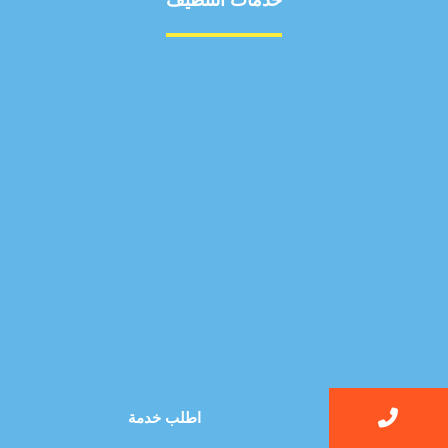
خدمات التنظيف
مكافحة الآفات
مركبة
بناء
غسيل سيارة
صيانة
تجاري
عادي
خدمات
الداخلية
الخارج
اتصال
لورم
معلومات
الخارج
خدمات
اطلب خدمة
خدمات ساخنة