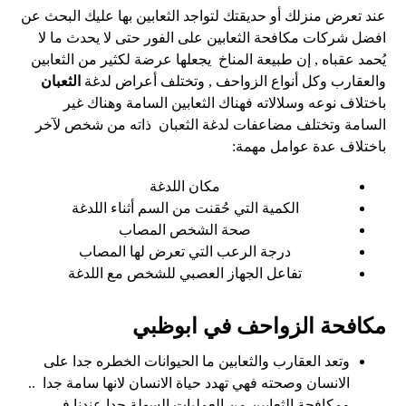
عند تعرض منزلك أو حديقتك لتواجد الثعابين بها عليك البحث عن
افضل شركات مكافحة الثعابين على الفور حتى لا يحدث ما لا
يُحمد عقباه , إن طبيعة المناخ يجعلها عرضة لكثير من الثعابين
والعقارب وكل أنواع الزواحف , وتختلف أعراض لدغة
الثعبان
باختلاف نوعه وسلالاته فهناك الثعابين السامة وهناك غير
السامة وتختلف مضاعفات لدغة الثعبان ذاته من شخص لآخر
باختلاف عدة عوامل مهمة:
مكان اللدغة
الكمية التي حُقنت من السم أثناء اللدغة
صحة الشخص المصاب
درجة الرعب التي تعرض لها المصاب
تفاعل الجهاز العصبي للشخص مع اللدغة
مكافحة الزواحف في ابوظبي
وتعد العقارب والثعابين ما الحيوانات الخطره جدا على
الانسان وصحته فهي تهدد حياة الانسان لانها سامة جدا ..
ومكافحة الثعابين من العمليات السهلة جدا عندنا في