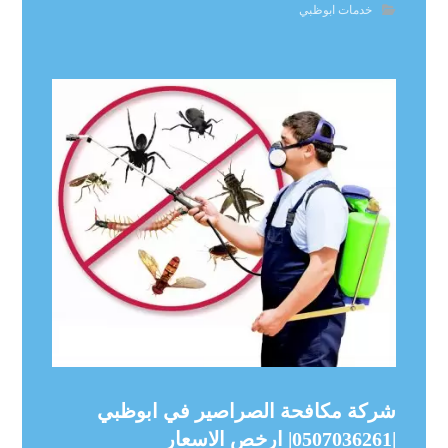
خدمات ابوظبي
شركة مكافحة الصراصير في ابوظبي
|0507036261| ارخص الاسعار