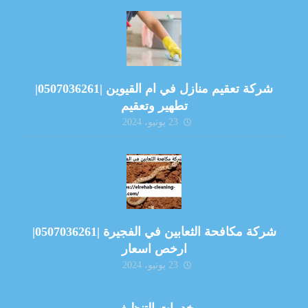
شركة تعقيم منازل في ام القيوين |0507036261|
تطهير وتعقيم
23 يونيو، 2024
شركة مكافحة الثعابين في الفجيرة |0507036261|
ارخص اسعار
23 يونيو، 2024