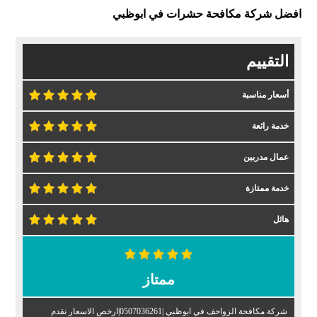
افضل شركة مكافحة حشرات في ابوظبي
التقييم
أسعار مناسبة
خدمة رائعة
عمال مدربين
خدمة ممتازة
هائل
ممتاز
شركة مكافحة الزواحف في ابوظبي |0507036261|ارخص الاسعار نقدم