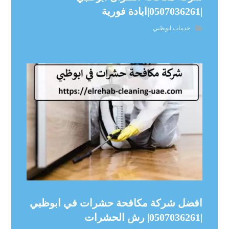
|0507036261|ابادة فورية
خدمات ابوظبي
افضل شركة مكافحة حشرات في ابوظبي
|0507036261| رش الحشرات