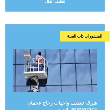
تنظيف الفلل
المنشورات ذات الصلة
شركة تنظيف واجهات زجاج عجمان
|0507036261|رائدون