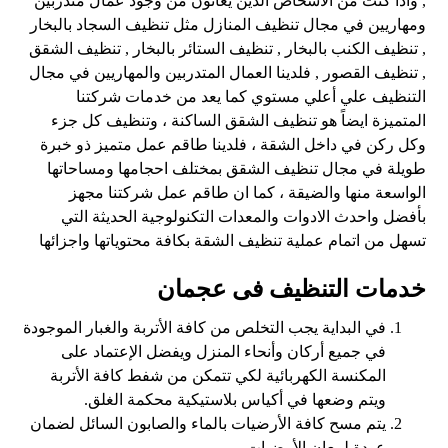
, واذا كنت من الاشخاص الذين يعانون من وجود عمال متدربين
ومهاريين في مجال تنظيف المنازل مثل تنظيف السجاد بالبخار
, تنظيف الكنب بالبخار , تنظيف الستائر بالبخار , تنظيف الشقق
, تنظيف القصور , فلدينا العمال المتدربين والمهاريين في مجال
التنظيف علي أعلي مستوي كما يعد من خدمات شركتنا
المتميزة ايضاً هو تنظيف الشقق الساكنة ، وتنظيف كل جزء
وكل ركن في داخل الشقة ، فلدينا طاقم عمل متميز ذو خبرة
طويلة في مجال تنظيف الشقق بمختلف احجامها ومساحاتها
الواسعة منها والضيقة ، كما ان طاقم عمل شركتنا مجهز
بأفضل واحدث الادوات والمعدات التكنولوجية الحديثة التي
تسهل من اتمام عملية تنظيف الشقة بكافة محتوياتها واجزائها
خدمات التنظيف فى عجمان
في البداية يجب التخلص من كافة الأتربة والغبار الموجودة
في جميع أركان وأنحاء المنزل ويفضل الإعتماد على
المكنسة الكهربائية لكي تتمكن من شفط كافة الأتربة
ويتم وضعها في أكياس بلاستيكية محكمة الغلق.
يتم مسح كافة الأرضيات بالماء والصابون السائل لضمان
عودة لمعان الأرضيات.