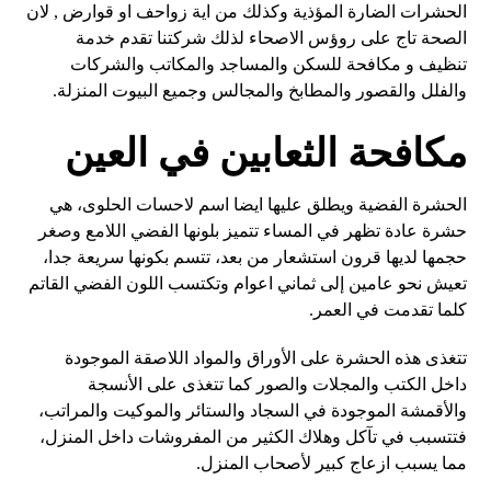
الحشرات الضارة المؤذية وكذلك من اية زواحف او قوارض , لان
الصحة تاج على روؤس الاصحاء لذلك شركتنا تقدم خدمة
تنظيف و مكافحة للسكن والمساجد والمكاتب والشركات
والفلل والقصور والمطابخ والمجالس وجميع البيوت المنزلة.
مكافحة الثعابين في العين
الحشرة الفضية ويطلق عليها ايضا اسم لاحسات الحلوى، هي
حشرة عادة تظهر في المساء تتميز بلونها الفضي اللامع وصغر
حجمها لديها قرون استشعار من بعد، تتسم بكونها سريعة جدا،
تعيش نحو عامين إلى ثماني اعوام وتكتسب اللون الفضي القاتم
كلما تقدمت في العمر.
تتغذى هذه الحشرة على الأوراق والمواد اللاصقة الموجودة
داخل الكتب والمجلات والصور كما تتغذى على الأنسجة
والأقمشة الموجودة في السجاد والستائر والموكيت والمراتب،
فتتسبب في تآكل وهلاك الكثير من المفروشات داخل المنزل،
مما يسبب ازعاج كبير لأصحاب المنزل.