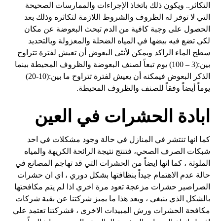
التكاثر.. ويكون ذلك باتخاذ الإجراءات والممارسات الصحيحة
التي لا توفر له الظروف والشروط اللازمة لتكاثره وذلك بعد
الحصول على وجبة كافية من الدم تبحث البعوضة عن مكان
لكي تضع فيه بيضها في المياه الضحلة والمعزولة وبالتحديد
سطح الماء الراكد ويمكن لأنثى البعوض أن تعيش لفترة تتراوح
بين:(3 – 100) يوم تبعاً لصنف البعوضة والظروف المحيطة بينما
الذكر البعوض فيمكنه أن يعيش لفترة تتراوح ما بين:(10-20)
يوماً أيضاً وفقاً للصنف والظروف المحيطة.
ابادة الحشرات في العين
كما انها تنتشر في المنازل في حالة وجود مشكلات في احد
شبكات الصرف الصحي، فتنتج نتيجة الرائحة الكريهة والمياه
الملوثة ، كما انها ايضاً من الحشرات التي قد تهاجم المصانع في
حالة عدم الاهتمام جيداً بنظافتها بشكل دوري ، اي ان حشرات
الصراصير حشرات مزعجة تعود مرة اخري اذا لم يتم مكافحتها
بالشكل الذي ينبغي ، ويعد هذا ما يميز شركتنا عن بقية شركات
مكافحة الحشرات ورش المبيدات الاخرى ، فشركتنا تعتمد علي