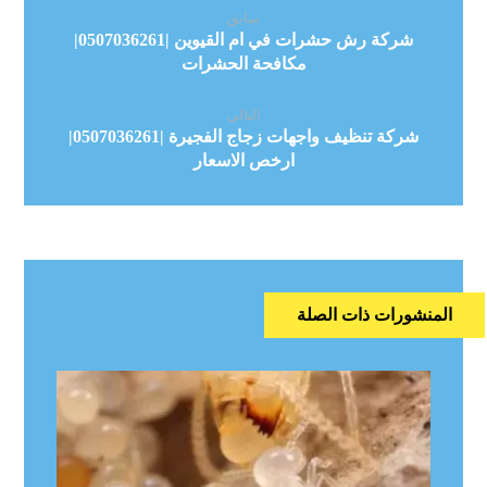
سابق
شركة رش حشرات في ام القيوين |0507036261|
مكافحة الحشرات
التالي
شركة تنظيف واجهات زجاج الفجيرة |0507036261|
ارخص الاسعار
المنشورات ذات الصلة