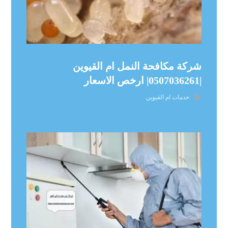
شركة مكافحة النمل ام القيوين
|0507036261| ارخص الاسعار
خدمات ام القيوين