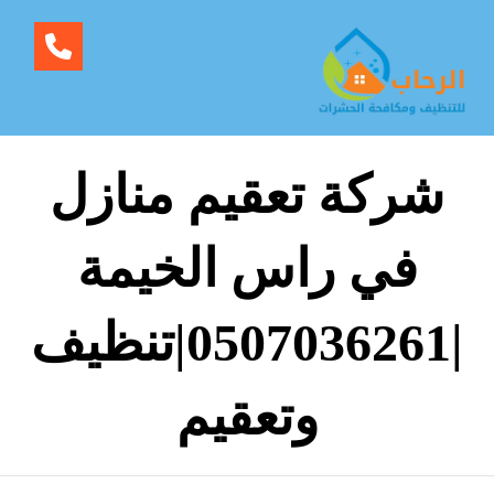
شركة تعقيم منازل
في راس الخيمة
|0507036261|تنظيف
وتعقيم