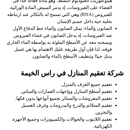
هيبوكلوريت الصوديوم النشط، وهو مادة فعّالة جدًا في
القضاء على الفيروسات، إذ يدمر المبيض المادة الوراثية
للفيروس (RNA) وهي التي تسمح له بالتكاثر عند ارتباطه
بخلية حية داخل جسم الإنسان
الصابون والماء: يمثل الصابون والماء خط الدفاع الأول
ضد الفيروسات، إذ يدخل الصابون في غشاء الفيروس
ويسحبه معه عن الأسطح الملوثة به بواسطة الماء الجاري
فوقه، لذا فإن أول طريقة عليكِ الاهتمام بها هي غسل
يديكِ جيدًا وتنظيف الأسطح بالماء والصابون.
شركة تعقيم المنازل في راس الخيمة
تعقيم جميع الغرف بالمنزل.
تعقيم أسطح المنازل وواجهات العمارات والمباني.
تعقيم المفروشات والستائر بجميع أنواعها بدون فكها.
تعقيم السلالم والدرج والبدرومات وغرف الغسيل
والتخزين.
تعقيم اللابتوب والجوالات والكمبيوترات وجميع الأجهزة
الكهربائية.