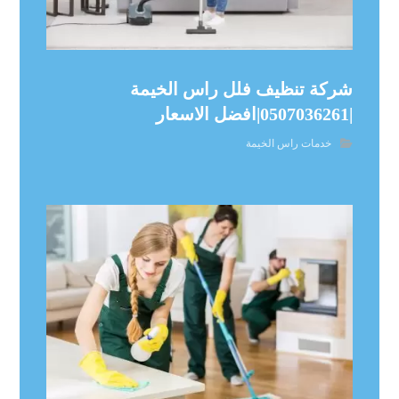
شركة تنظيف فلل راس الخيمة
|0507036261|افضل الاسعار
خدمات راس الخيمة