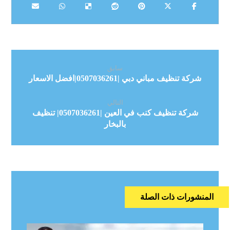
سابق
شركة تنظيف مباني دبي |0507036261|افضل الاسعار
التالي
شركة تنظيف كنب في العين |0507036261| تنظيف
بالبخار
المنشورات ذات الصلة