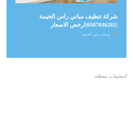
شركة تنظيف مباني راس الخيمة
|0507036261|ارخص الاسعار
خدمات راس الخيمة
التعليقات معطلة.