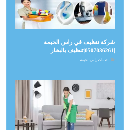
شركة تنظيف في راس الخيمة
|0507036261|تنظيف بالبخار
خدمات راس الخيمة