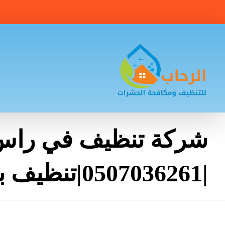
شركة تنظيف في راس 
|0507036261|تنظيف بالبخار