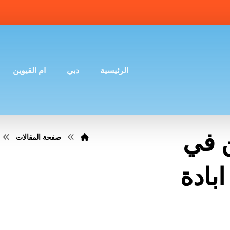
الرئيسية
دبي
ام القيوين
ن في
صفحة المقالات
ان |0507036261| ابادة