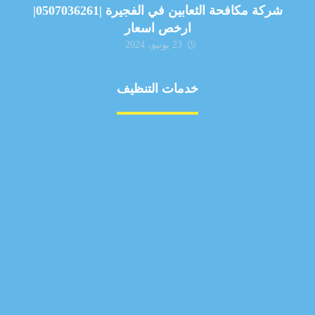
شركة مكافحة الثعابين في الفجيرة |0507036261|
ارخص اسعار
23 يونيو، 2024
خدمات التنظيف
مكافحة الآفات
مركبة
بناء
غسيل سيارة
صيانة
تجاري
عادي
خدمات
الداخلية
الخارج
اتصال