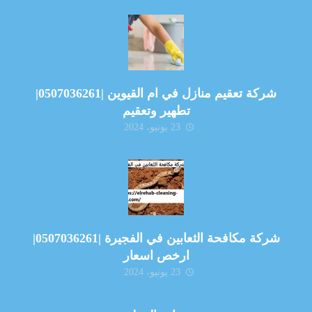
شركة تعقيم منازل في ام القيوين |0507036261|
تطهير وتعقيم
23 يونيو، 2024
شركة مكافحة الثعابين في الفجيرة |0507036261|
ارخص اسعار
23 يونيو، 2024