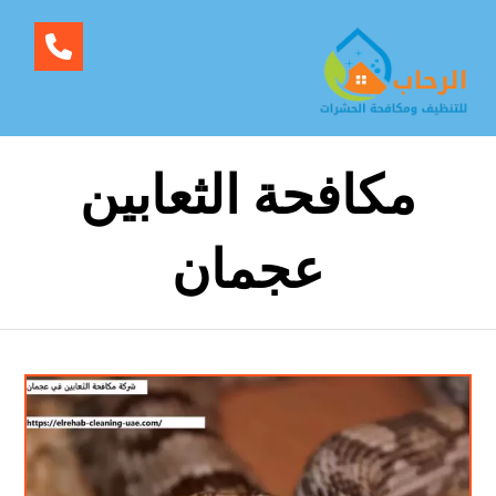
مكافحة الثعابين
عجمان