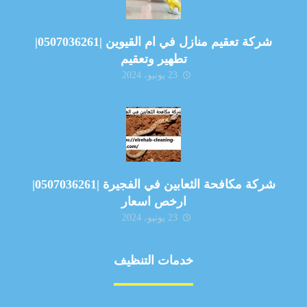
شركة تعقيم منازل في ام القيوين |0507036261|
تطهير وتعقيم
23 يونيو، 2024
شركة مكافحة الثعابين في الفجيرة |0507036261|
ارخص اسعار
23 يونيو، 2024
خدمات التنظيف