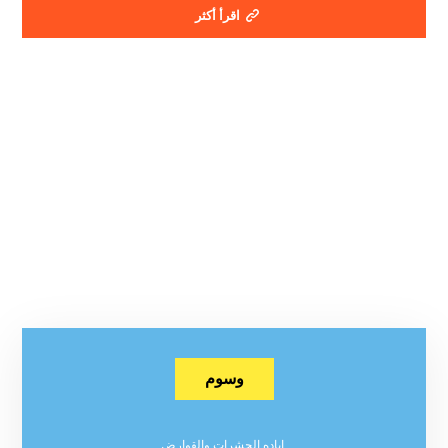
اقرأ أكثر
وسوم
اباده الحشرات والقوارض