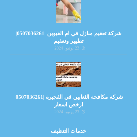
شركة تعقيم منازل في ام القيوين |0507036261|
تطهير وتعقيم
23 يونيو، 2024
شركة مكافحة الثعابين في الفجيرة |0507036261|
ارخص اسعار
23 يونيو، 2024
خدمات التنظيف