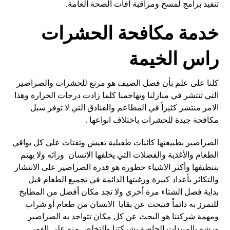
تنفيذ برامج لمسح ومراقبة آفات الصحة العامة.
خدمة مكافحة الحشرات
راس الخيمة
كلنا على علم بأن فصل الصيف هو مرتع للحشرات والصراصير
التي تنتشر في منازلنا وتهاجمنا كلما زادت درجات الحرارة وهذا
الامر منتشر كثيراً في المطاعم والفنادق التي لا توفر سبل
مكافحة جيدة للحشرات باختلاف انواعها .
الصراصير بطبيعتها كائنات طفيلية تعيش وتقتات على كل بواقي
الطعام والأغذية والفضلات التي يخلفها الانسان ورائه ولا يهتم
بتنظيفها وأكثر الاشياء خطورة هو قدرة الصراصير على الانتشار
والتكاثر بأعداد كبيرة ورغبتها الدائمة في تجميع الطعام قبل
بداية فصل الشتاء مرة أخرى ولا تجد مكان أفضل من المطابخ
للتمرز به دائماً فتبحث عن بقايا الانسان من طعام أو شراب
ومهمة شركتنا هو البحث عن كل مكان تتواجد به الصراصير
ورشه بالمبيدات الخاصة بشركتنا والتخلص منه على الفور .