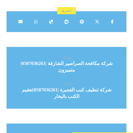
سابق
شركة مكافحة الصراصير الشارقة |0507036261|
متميزون
التالي
شركة تنظيف كنب الفجيرة |0507036261|تعقيم
الكنب بالبخار