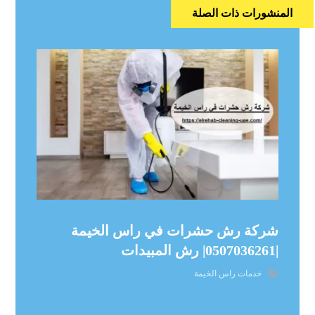
المنشورات ذات الصلة
شركة رش حشرات في راس الخيمة
|0507036261| رش المبيدات
خدمات راس الخيمة