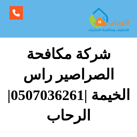
شركة مكافحة
الصراصير راس
الخيمة |0507036261|
الرحاب