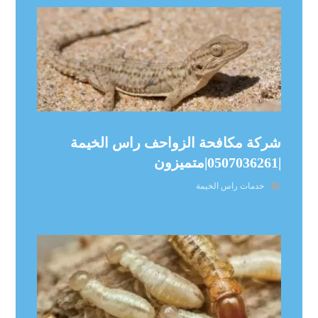
شركة مكافحة الزواحف راس الخيمة
|0507036261|متميزون
خدمات راس الخيمة