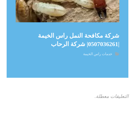
شركة مكافحة النمل راس الخيمة
|0507036261| شركة الرحاب
خدمات راس الخيمة
التعليقات معطلة.