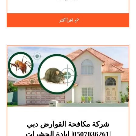
اقرأ أكثر
شركة مكافحة القوارض دبي
|0507036261| ابادة الحشرات