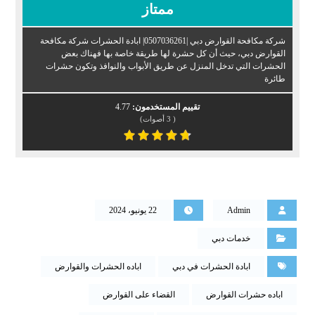
ممتاز
شركة مكافحة القوارض دبي |0507036261| ابادة الحشرات شركة مكافحة
القوارض دبي، حيث أن كل حشرة لها طريقة خاصة بها فهناك بعض
الحشرات التي تدخل المنزل عن طريق الأبواب والنوافذ وتكون حشرات
طائرة
تقييم المستخدمون:
4.77
(
3
أصوات)
Admin
22 يونيو، 2024
خدمات دبي
ابادة الحشرات في دبي
اباده الحشرات والقوارض
اباده حشرات القوارض
القضاء على القوارض