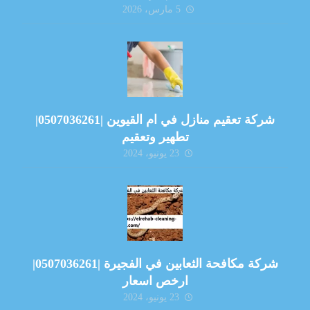
5 مارس، 2026
شركة تعقيم منازل في ام القيوين |0507036261|
تطهير وتعقيم
23 يونيو، 2024
شركة مكافحة الثعابين في الفجيرة |0507036261|
ارخص اسعار
23 يونيو، 2024