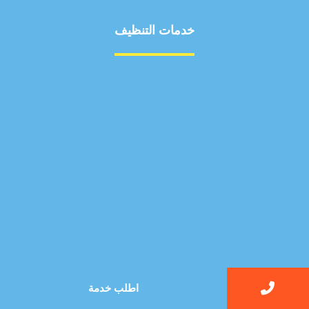
خدمات التنظيف
مكافحة الآفات
مركبة
بناء
غسيل سيارة
صيانة
تجاري
عادي
خدمات
الداخلية
الخارج
اتصال
لورم
معلومات
اطلب خدمة
الخارج