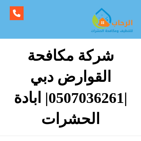
شركة مكافحة
القوارض دبي
|0507036261| ابادة
الحشرات