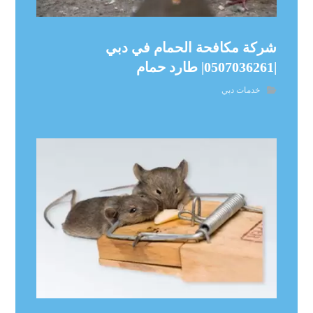
شركة مكافحة الحمام في دبي
|0507036261| طارد حمام
خدمات دبي