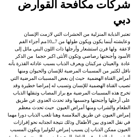
شركات مكافحة القوارض
دبي
تعتبر الذبابة المنزلية من الحشرات التي لازمت الإنسان
وعايشته أينما يكون ويكون طولها من 7ــ10مم أجزاء الفم
لاعقة ولها قرن استشعار وأرجلها ذات اللون البني مائل إلى
الأسود وأجنحتها رصاصي وتكون الأنثى اكبر حجما من الذكر
عادة والعينان مركبتان ويعرف الذباب بسبب عاداته القذرة بأنه
ناقل لكثير من المسببات المرضية للإنسان والحيوان ومنها
أمراض القناة الهضمية حيث إن بعض المسببات المرضية التي
تصيب القناة الهضمية للإنسان وتسبب له إمراضا خطيرة وقد
تخرج هذه المسببات المرضية مع براز المصاب وتنقلها الذباب
على أرجلها وأجنحتها وجسمها وقد تحدث العدوى عن طريق
الطعام والشراب ومنها أمراض العيون حيث تحدث معظم
إمراض العيون عن طريق الملامسة وهنا تلعب الذباب دورا مهما
في نقل العدوى بين الأطفال وذلك نتيجة انجذابه نحو إفرازات
العيون ممكن الذباب إن يسبب إمراض لكوليرا ويكون المسبب
الرئيسي له الذباب فهو الناقل الوحيد لمسبب المرض عن طريق