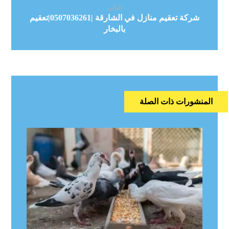
التالي
شركة تعقيم منازل في الشارقة |0507036261|تعقيم
بالبخار
المنشورات ذات الصلة