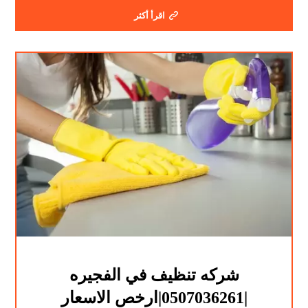
اقرأ أكثر
شركه تنظيف في الفجيره
|0507036261|ارخص الاسعار