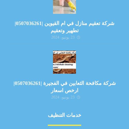
شركة تعقيم منازل في ام القيوين |0507036261|
تطهير وتعقيم
23 يونيو، 2024
شركة مكافحة الثعابين في الفجيرة |0507036261|
ارخص اسعار
23 يونيو، 2024
خدمات التنظيف