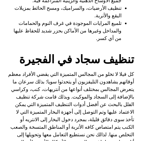
جميع الأوساخ الدهنية والزيتية المتراكمة فيه.
تنظيف الأرضيات، والسراميك، ومسح الحائط بمزيلات
البقع والأتربة.
تلميع المرايات الموجودة في غرف النوم والحمامات
والمداخل وغيرها من الأماكن بحزر شديد للحفاظ عليها
من أي كسر.
تنظيف سجاد في الفجيرة
كل فيلا لا تخلو من المجالس المتميزة التي يقضي الأفراد معظم
أوقاتهم يشاهدون التليفزيون أو يتحدثوا سويا؛ بذلك سرعان ما
يتعرض المجالس بمختلف أنواعها من أنتريهات، كنب، وكراسي
بالإضافة إلى السجاد والموكيت. وبذلك قامت شركة تنظيف
الفلل بالبحث عن أفضل أدوات التنظيف المتميزة التي يمكن
الاعتماد عليها وتم التوصل إلى أجهزة البخار المتميزة التي لا
تأخذ سوى دقائق قليلة، بمجرد دخول البخار إلى الانتريه أو
الكنب يتم امتصاص كافه الأتربة أو المناطق المتسخة والصعب
التخلص منها. لذالك نحن نستطيع التعامل معها وتحويلها إلى