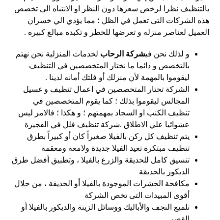
بالتنظيف نظرا لرخص سعرها دون النظر او الانتباه الي تخصص
هذه الشركات التى تعمل في الظل ؛ مما يؤدي الي خسران
العميل لعناصر منزله و تعرضها للخطر و تكبده مبالغ كبيره .
و لذلك نحن في
شركة الرحاب
لخدمات المنزلية نحن نهتم
بالتخصص و دائما ما نختار المتخصصين في التنظيف
ليقوموا بالمهمة لأن منزلك أو فلتك أمانه لدينا .
الشركة تختار المتخصصين في اعمال تنظيف و غسيل
المجالس ليقوموا بذلك ؛ كما يقوم المتخصصين في
تنظيف الكنب او السجاد بمهمتهم ؛ و هكذا ؛ فالامر ليس
عشوائيا علي الاطلاق .شركة تنظيف فلل في الفجيرة
يتم تنظيف كل ركن بالفيلا صغيراً كان أو كبيراً بطرق
تنظيف مبتكرة تعيد الفيلا جديدة ولامعة ومعقمة
تنسيق كامل للحديقة والزرع بالفيلا ، وتطبيق أفضل طرق
الديكور بالحديقة
مكافحة الحشرات الموجودة بالفيلا أو الحديقة ، من حلال
أقوى المبيدات التى تخص الشركة
تلميع النجف والأباليك ووسائل الزينة والديكور بالفيلا أو
القصر