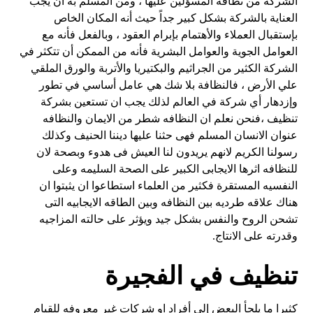
الشركة من نظافة المسؤلين عليها ، ومن المسلم به أن يجب
العناية بالشركة بشكل كبير جداً حيث أنه المكان الخاص
بإستقبال العملاء والأهتمام بإبرام العقود ، وبالفعل فأنه مع
العوامل الجوية والعوامل البشرية فأنه من الممكن أن تتكثر في
الشركة الكثير من الجراثيم والبكتيريا والأتربة والورق الملقي
علي الأرض ، فالنظافة بلا شك هي عامل أساسي في تطور
وإزدهار أي شركة في العالم لذلك يجب ان تستعين بشركة
تنظيف ،فنحن نعلم ان النظافه شطر من الايمان والنظافه
عنوان الانسان المسلم فهى حثنا عليها ديننا الحنيف وكذلك
رسولنا الكريم لانهم يريدون لنا العيش فى هدوء وبصحة لان
للنظافه اثرها الايجابى الكبير على الصحة السليمه وعلى
النفسيه المستقرة فكثير من العلماء استطاعوا ان يثبتوا ان
هناك علاقه طرديه بين النظافه وبين الطاقه الايجابيه التى
تشحن الروح والنفس بشكل جيد ويؤثر على حالته المزاجيه
وقدرته على الانتاج.
تنظيف في الفجيرة
كثيرا ما يلجأ البعض إلي أفراد او شركات غير معروفه للقيام