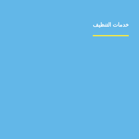
خدمات التنظيف
مكافحة الآفات
مركبة
بناء
غسيل سيارة
صيانة
تجاري
عادي
خدمات
الداخلية
الخارج
اتصال
لورم
معلومات
الخارج
خدمات
خدمات ساخنة