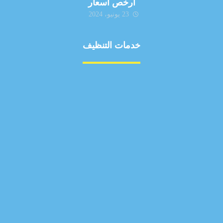
ارخص اسعار
23 يونيو، 2024
خدمات التنظيف
مكافحة الآفات
مركبة
بناء
غسيل سيارة
صيانة
تجاري
عادي
خدمات
الداخلية
الخارج
اتصال
لورم
معلومات