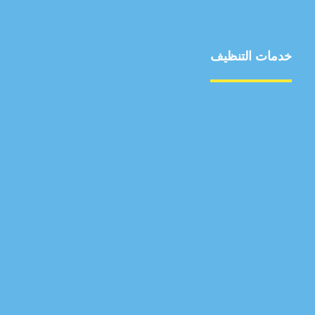
خدمات التنظيف
مكافحة الآفات
مركبة
بناء
غسيل سيارة
صيانة
تجاري
عادي
خدمات
الداخلية
الخارج
اتصال
لورم
معلومات
الخارج
خدمات
خدمات ساخنة