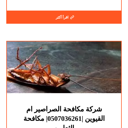
اقرأ أكثر
شركة مكافحة الصراصير ام
القيوين |0507036261| مكافحة