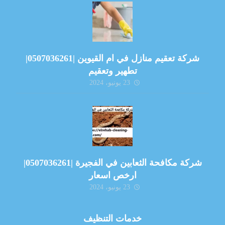
شركة تعقيم منازل في ام القيوين |0507036261|
تطهير وتعقيم
23 يونيو، 2024
شركة مكافحة الثعابين في الفجيرة |0507036261|
ارخص اسعار
23 يونيو، 2024
خدمات التنظيف