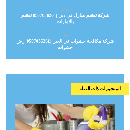
سابق
شركة تعقيم منازل في دبي |0507036261|تعقيم
بالامارات
التالي
شركة مكافحة حشرات في العين |0507036261| رش
حشرات
المنشورات ذات الصلة