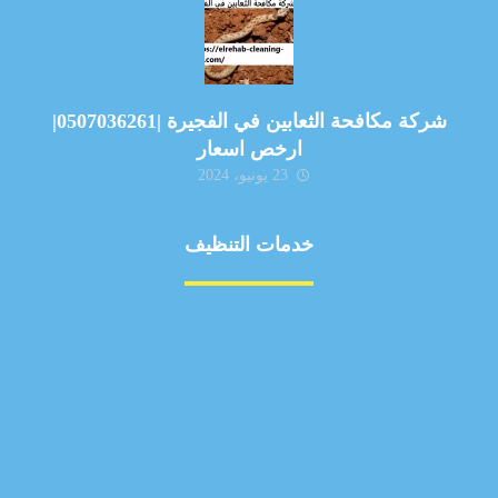
شركة مكافحة الثعابين في الفجيرة |0507036261|
ارخص اسعار
23 يونيو، 2024
خدمات التنظيف
مكافحة الآفات
مركبة
بناء
غسيل سيارة
صيانة
تجاري
عادي