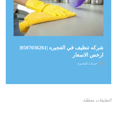
شركه تنظيف في الفجيره |0507036261|
ارخص الاسعار
خدمات الفجيرة
التعليقات معطلة.