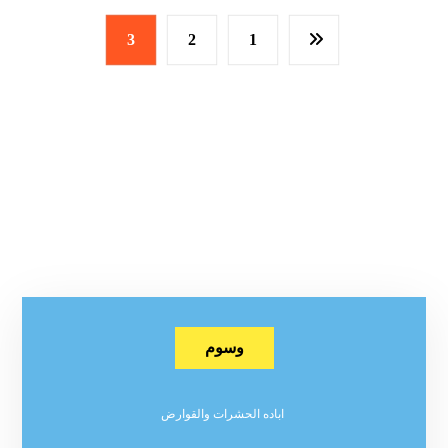
3
2
1
وسوم
اباده الحشرات والقوارض