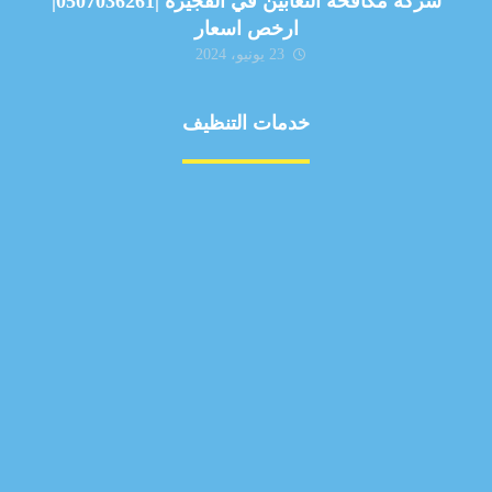
شركة مكافحة الثعابين في الفجيرة |0507036261|
ارخص اسعار
23 يونيو، 2024
خدمات التنظيف
مكافحة الآفات
مركبة
بناء
غسيل سيارة
صيانة
تجاري
عادي
خدمات
الداخلية
الخارج
اتصال
لورم