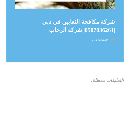
شركة مكافحة الثعابين في دبي
|0507036261| شركة الرحاب
خدمات دبي
التعليقات معطلة.