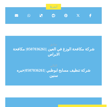
سابق
شركة مكافحة الوزغ في العين |0507036261| مكافحة
الابراص
التالي
شركة تنظيف مسابح ابوظبي |0507036261|خبره
سنين