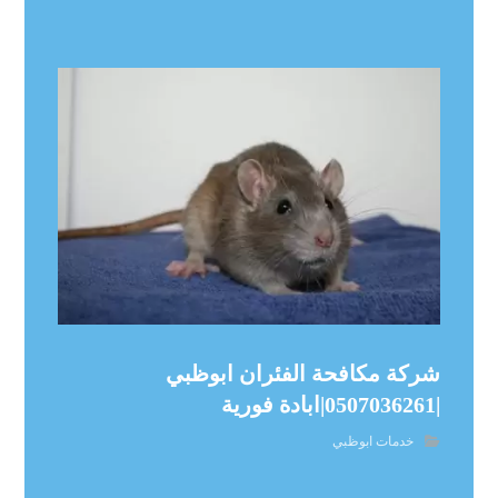
شركة مكافحة الفئران ابوظبي
|0507036261|ابادة فورية
خدمات ابوظبي