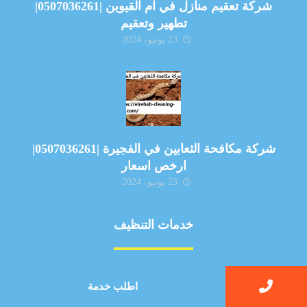
شركة تعقيم منازل في ام القيوين |0507036261|
تطهير وتعقيم
23 يونيو، 2024
شركة مكافحة الثعابين في الفجيرة |0507036261|
ارخص اسعار
23 يونيو، 2024
خدمات التنظيف
مكافحة الآفات
اطلب خدمة
مركبة
بناء