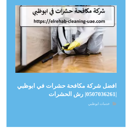
افضل شركة مكافحة حشرات في ابوظبي
|0507036261| رش الحشرات
خدمات ابوظبي