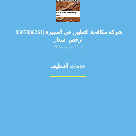
شركة مكافحة الثعابين في الفجيرة |0507036261|
ارخص اسعار
23 يونيو، 2024
خدمات التنظيف
مكافحة الآفات
مركبة
بناء
غسيل سيارة
صيانة
تجاري
عادي