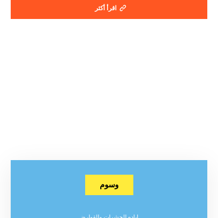
اقرأ أكثر
وسوم
اباده الحشرات والقوارض