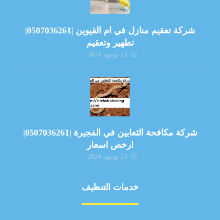
شركة تعقيم منازل في ام القيوين |0507036261|
تطهير وتعقيم
23 يونيو، 2024
شركة مكافحة الثعابين في الفجيرة |0507036261|
ارخص اسعار
23 يونيو، 2024
خدمات التنظيف