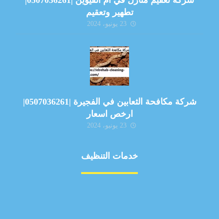
شركة تعقيم منازل في ام القيوين |0507036261|
تطهير وتعقيم
23 يونيو، 2024
شركة مكافحة الثعابين في الفجيرة |0507036261|
ارخص اسعار
23 يونيو، 2024
خدمات التنظيف
مكافحة الآفات
مركبة
بناء