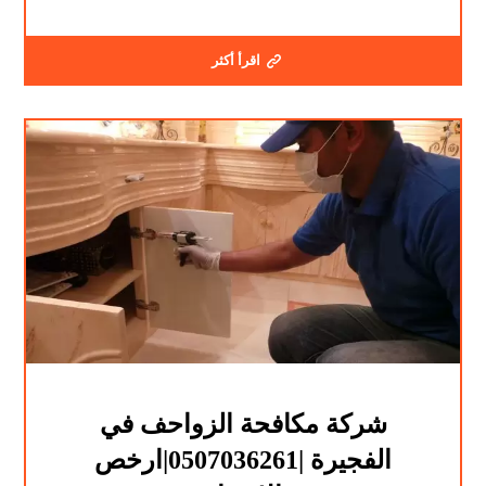
اقرأ أكثر
شركة مكافحة الزواحف في
الفجيرة |0507036261|ارخص