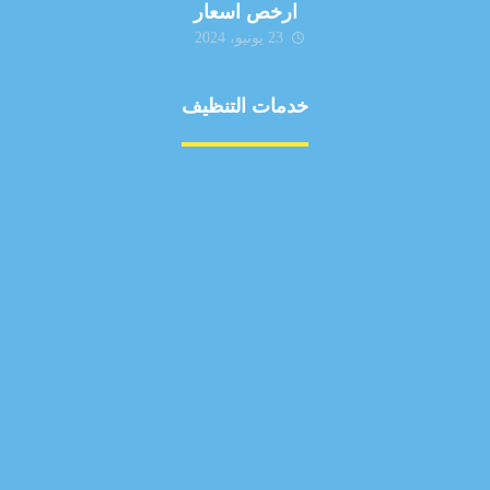
ارخص اسعار
23 يونيو، 2024
خدمات التنظيف
مكافحة الآفات
مركبة
بناء
غسيل سيارة
صيانة
تجاري
عادي
خدمات
الداخلية
الخارج
اتصال
لورم