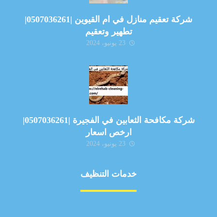
شركة تعقيم منازل في ام القيوين |0507036261|
تطهير وتعقيم
23 يونيو، 2024
شركة مكافحة الثعابين في الفجيرة |0507036261|
ارخص اسعار
23 يونيو، 2024
خدمات التنظيف
مكافحة الآفات