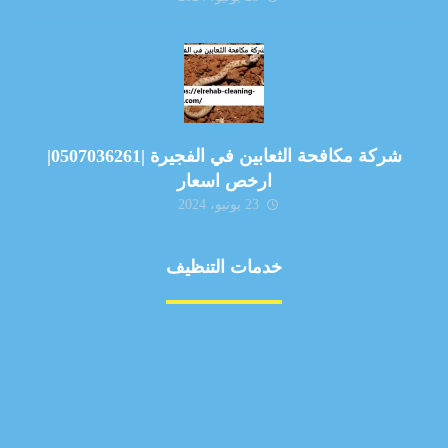
شركة مكافحة الثعابين في الفجيرة |0507036261|
ارخص اسعار
23 يونيو، 2024
خدمات التنظيف
مكافحة الآفات
مركبة
بناء
غسيل سيارة
صيانة