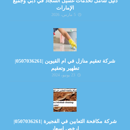
دليل شامل لخدمات غسيل السجاد في دبي وجميع
الإمارات
5 مارس، 2026
شركة تعقيم منازل في ام القيوين |0507036261|
تطهير وتعقيم
23 يونيو، 2024
شركة مكافحة الثعابين في الفجيرة |0507036261|
ارخص اسعار