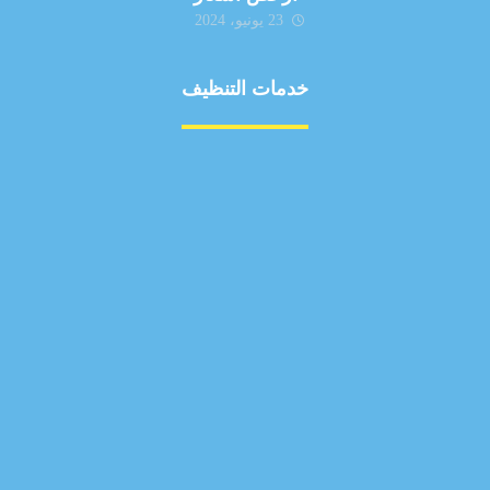
23 يونيو، 2024
خدمات التنظيف
مكافحة الآفات
مركبة
بناء
غسيل سيارة
صيانة
تجاري
عادي
خدمات
الداخلية
الخارج
اتصال
لورم
معلومات