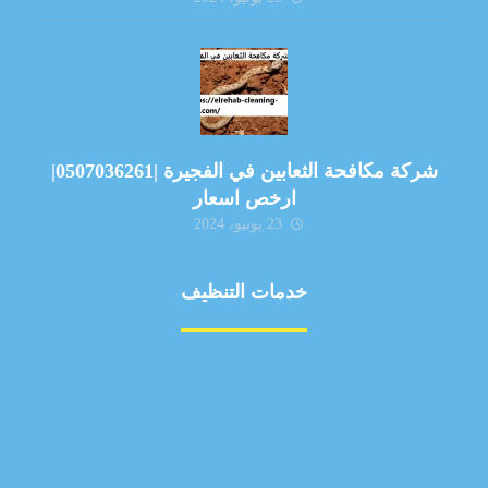
شركة مكافحة الثعابين في الفجيرة |0507036261|
ارخص اسعار
23 يونيو، 2024
خدمات التنظيف
مكافحة الآفات
مركبة
بناء
غسيل سيارة
صيانة