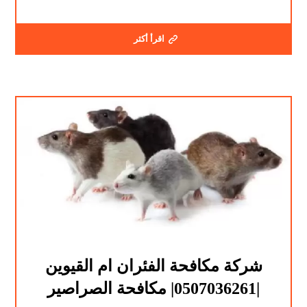
اقرأ أكثر
شركة مكافحة الفئران ام القيوين
|0507036261| مكافحة الصراصير