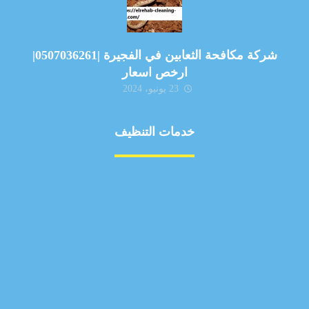
شركة مكافحة الثعابين في الفجيرة |0507036261|
ارخص اسعار
23 يونيو، 2024
خدمات التنظيف
مكافحة الآفات
مركبة
بناء
غسيل سيارة
صيانة
تجاري
عادي
خدمات