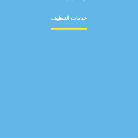
خدمات التنظيف
مكافحة الآفات
مركبة
بناء
غسيل سيارة
صيانة
تجاري
عادي
خدمات
الداخلية
الخارج
اتصال
لورم
معلومات
الخارج