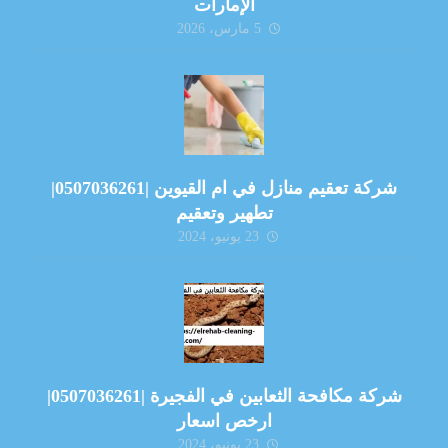
الإمارات
5 مارس، 2026
شركة تعقيم منازل في ام القيوين |0507036261|
تطهير وتعقيم
23 يونيو، 2024
شركة مكافحة الثعابين في الفجيرة |0507036261|
ارخص اسعار
23 يونيو، 2024