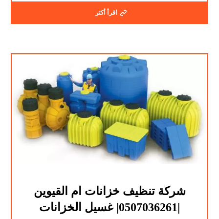
اقرأ أكثر
شركة تنظيف خزانات ام القيوين
|0507036261| غسيل الخزانات