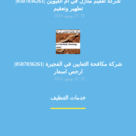
شركة تعقيم منازل في ام القيوين |0507036261|
تطهير وتعقيم
23 يونيو، 2024
شركة مكافحة الثعابين في الفجيرة |0507036261|
ارخص اسعار
23 يونيو، 2024
خدمات التنظيف
مكافحة الآفات
مركبة
بناء