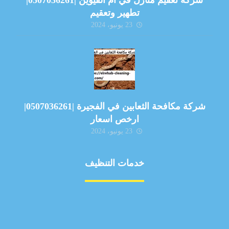
شركة تعقيم منازل في ام القيوين |0507036261|
تطهير وتعقيم
23 يونيو، 2024
شركة مكافحة الثعابين في الفجيرة |0507036261|
ارخص اسعار
23 يونيو، 2024
خدمات التنظيف
مكافحة الآفات
مركبة
بناء