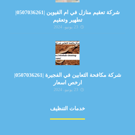
شركة تعقيم منازل في ام القيوين |0507036261|
تطهير وتعقيم
23 يونيو، 2024
شركة مكافحة الثعابين في الفجيرة |0507036261|
ارخص اسعار
23 يونيو، 2024
خدمات التنظيف
مكافحة الآفات