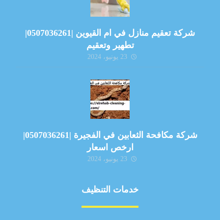
شركة تعقيم منازل في ام القيوين |0507036261|
تطهير وتعقيم
23 يونيو، 2024
شركة مكافحة الثعابين في الفجيرة |0507036261|
ارخص اسعار
23 يونيو، 2024
خدمات التنظيف