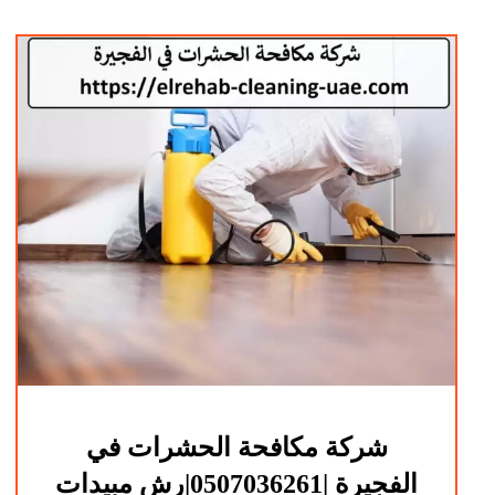
شركة مكافحة الحشرات في
الفجيرة |0507036261|رش مبيدات