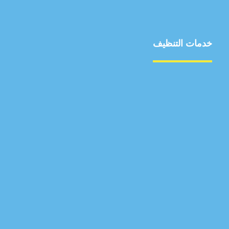
خدمات التنظيف
مكافحة الآفات
مركبة
بناء
غسيل سيارة
صيانة
تجاري
عادي
خدمات
الداخلية
الخارج
اتصال
لورم
معلومات
الخارج
خدمات
خدمات ساخنة