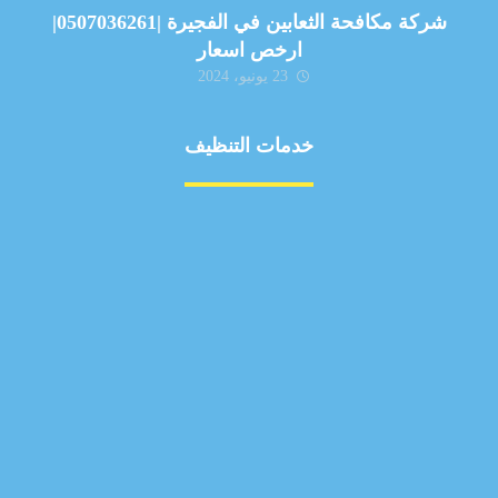
شركة مكافحة الثعابين في الفجيرة |0507036261|
ارخص اسعار
23 يونيو، 2024
خدمات التنظيف
مكافحة الآفات
مركبة
بناء
غسيل سيارة
صيانة
تجاري
عادي
خدمات
الداخلية
الخارج
اتصال