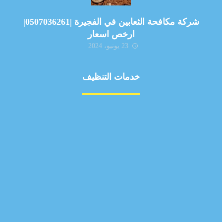
شركة مكافحة الثعابين في الفجيرة |0507036261|
ارخص اسعار
23 يونيو، 2024
خدمات التنظيف
مكافحة الآفات
مركبة
بناء
غسيل سيارة
صيانة
تجاري
عادي
خدمات
الداخلية
الخارج