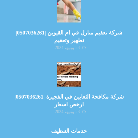
شركة تعقيم منازل في ام القيوين |0507036261|
تطهير وتعقيم
23 يونيو، 2024
شركة مكافحة الثعابين في الفجيرة |0507036261|
ارخص اسعار
23 يونيو، 2024
خدمات التنظيف