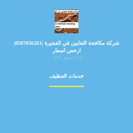
شركة مكافحة الثعابين في الفجيرة |0507036261|
ارخص اسعار
23 يونيو، 2024
خدمات التنظيف
مكافحة الآفات
مركبة
بناء
غسيل سيارة
صيانة
تجاري