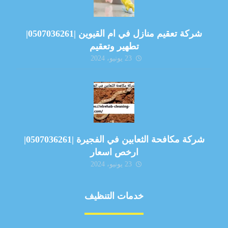
شركة تعقيم منازل في ام القيوين |0507036261|
تطهير وتعقيم
23 يونيو، 2024
شركة مكافحة الثعابين في الفجيرة |0507036261|
ارخص اسعار
23 يونيو، 2024
خدمات التنظيف